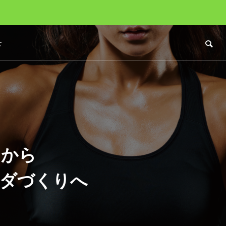
せ
トから
ラダづくりへ