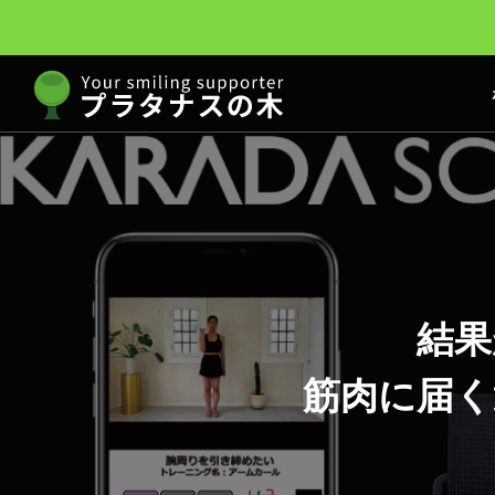
結果
筋肉に届く